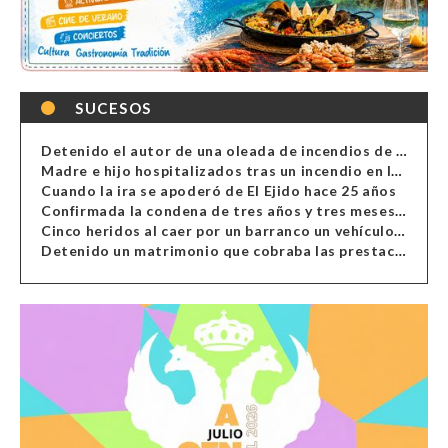
SUCESOS
Detenido el autor de una oleada de incendios de contenedores en Almería
Madre e hijo hospitalizados tras un incendio en la cocina de una vivienda en Almería
Cuando la ira se apoderó de El Ejido hace 25 años
Confirmada la condena de tres años y tres meses al hombre de Antas acusado de xenofobia
Cinco heridos al caer por un barranco un vehículo en Alcolea
Detenido un matrimonio que cobraba las prestaciones de ilegales en Almería, Granada, Málaga, Huelva y Murcia