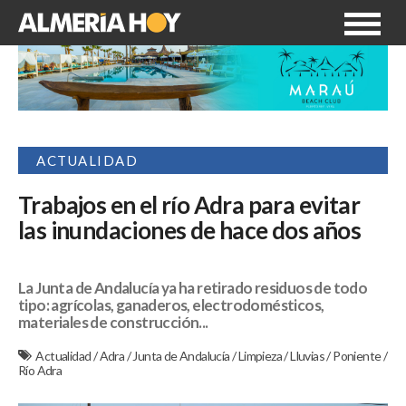
ACTUALIDAD
Trabajos en el río Adra para evitar
las inundaciones de hace dos años
La Junta de Andalucía ya ha retirado residuos de todo
tipo: agrícolas, ganaderos, electrodomésticos,
materiales de construcción...
Actualidad
/
Adra
/
Junta de Andalucía
/
Limpieza
/
Lluvias
/
Poniente
/
Río Adra