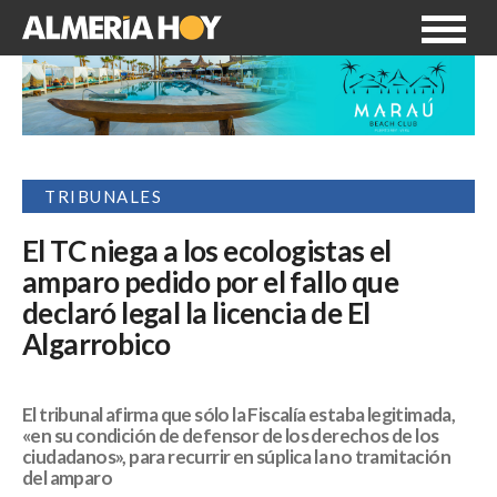
TRIBUNALES
El TC niega a los ecologistas el
amparo pedido por el fallo que
declaró legal la licencia de El
Algarrobico
El tribunal afirma que sólo la Fiscalía estaba legitimada,
«en su condición de defensor de los derechos de los
ciudadanos», para recurrir en súplica la no tramitación
del amparo