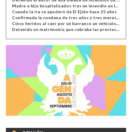
Madre e hijo hospitalizados tras un incendio en la cocina de una vivienda en Almería
Cuando la ira se apoderó de El Ejido hace 25 años
Confirmada la condena de tres años y tres meses al hombre de Antas acusado de xenofobia
Cinco heridos al caer por un barranco un vehículo en Alcolea
Detenido un matrimonio que cobraba las prestaciones de ilegales en Almería, Granada, Málaga, Huelva y Murcia