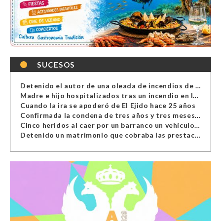
SUCESOS
Detenido el autor de una oleada de incendios de contenedores en Almería
Madre e hijo hospitalizados tras un incendio en la cocina de una vivienda en Almería
Cuando la ira se apoderó de El Ejido hace 25 años
Confirmada la condena de tres años y tres meses al hombre de Antas acusado de xenofobia
Cinco heridos al caer por un barranco un vehículo en Alcolea
Detenido un matrimonio que cobraba las prestaciones de ilegales en Almería, Granada, Málaga, Huelva y Murcia