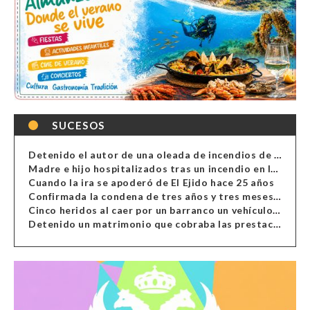
SUCESOS
Detenido el autor de una oleada de incendios de contenedores en Almería
Madre e hijo hospitalizados tras un incendio en la cocina de una vivienda en Almería
Cuando la ira se apoderó de El Ejido hace 25 años
Confirmada la condena de tres años y tres meses al hombre de Antas acusado de xenofobia
Cinco heridos al caer por un barranco un vehículo en Alcolea
Detenido un matrimonio que cobraba las prestaciones de ilegales en Almería, Granada, Málaga, Huelva y Murcia