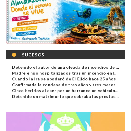
SUCESOS
Detenido el autor de una oleada de incendios de contenedores en Almería
Madre e hijo hospitalizados tras un incendio en la cocina de una vivienda en Almería
Cuando la ira se apoderó de El Ejido hace 25 años
Confirmada la condena de tres años y tres meses al hombre de Antas acusado de xenofobia
Cinco heridos al caer por un barranco un vehículo en Alcolea
Detenido un matrimonio que cobraba las prestaciones de ilegales en Almería, Granada, Málaga, Huelva y Murcia