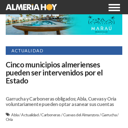
ACTUALIDAD
Cinco municipios almerienses
pueden ser intervenidos por el
Estado
Garrucha y Carboneras obligados; Abla, Cuevas y Oria
voluntariamente pueden optar a sanear sus cuentas
Abla
/
Actualidad
/
Carboneras
/
Cuevas del Almanzora
/
Garrucha
/
Oria