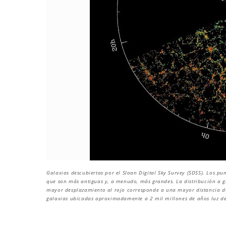
Galaxias descubiertas por el Sloan Digital Sky Survey (SDSS). Los pun
que son más antiguas y, a menudo, más grandes. La distribución a gra
mayor desplazamiento al rojo corresponde a una mayor distancia de 
galaxias ubicadas aproximadamente a 2 mil millones de años luz de 