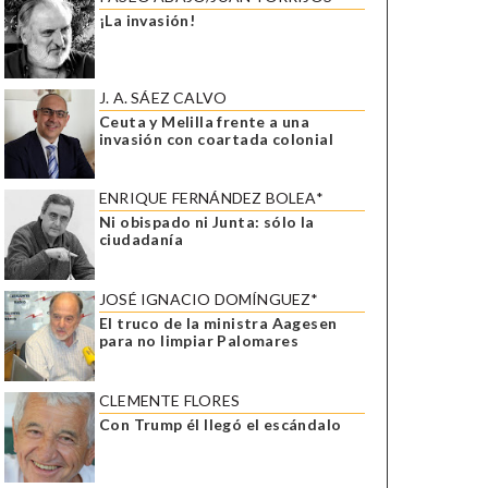
¡La invasión!
J. A. SÁEZ CALVO
Ceuta y Melilla frente a una
invasión con coartada colonial
ENRIQUE FERNÁNDEZ BOLEA*
Ni obispado ni Junta: sólo la
ciudadanía
JOSÉ IGNACIO DOMÍNGUEZ*
El truco de la ministra Aagesen
para no limpiar Palomares
CLEMENTE FLORES
Con Trump él llegó el escándalo