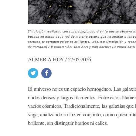
Simulación realizada con supercomputadora en la que se observa nue
basada en datos, de la red de materia oscura que ha guiado a las g
oscuros, se agrupan galaxias brillantes. Créditos: Simulación y recons
de Potsdam) / Visualización: Tom Abel y Ralf Kaehler (Instituto Kavli
ALMERÍA HOY / 27·05·2026
El universo no es un espacio homogéneo. Las galaxia
nudos densos y largos filamentos. Entre estos filam
vacíos cósmicos. Tradicionalmente, las galaxias que 
vaga, analizando su luz en conjunto, como quien mira
brillante, sin distinguir barrios ni calles.