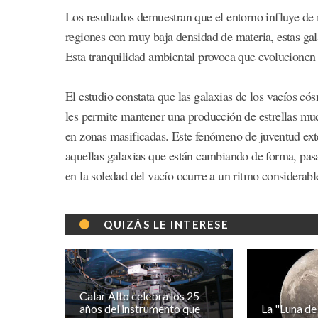
Los resultados demuestran que el entorno influye de 
regiones con muy baja densidad de materia, estas gal
Esta tranquilidad ambiental provoca que evolucione
El estudio constata que las galaxias de los vacíos c
les permite mantener una producción de estrellas muc
en zonas masificadas. Este fenómeno de juventud exte
aquellas galaxias que están cambiando de forma, pasan
en la soledad del vacío ocurre a un ritmo considerab
QUIZÁS LE INTERESE
Calar Alto celebra los 25
años del instrumento que
La "Luna de