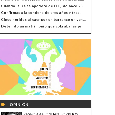
Cuando la ira se apoderó de El Ejido hace 25 años
Confirmada la condena de tres años y tres meses al hombre de Antas acusado de xenofobia
Cinco heridos al caer por un barranco un vehículo en Alcolea
Detenido un matrimonio que cobraba las prestaciones de ilegales en Almería, Granada, Málaga, Huelva y Murcia
OPINIÓN
PASEO ABAJO/JUAN TORRIJOS