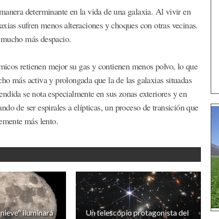
manera determinante en la vida de una galaxia. Al vivir en
axias sufren menos alteraciones y choques con otras vecinas.
n mucho más despacio.
ósmicos retienen mejor su gas y contienen menos polvo, lo que
ho más activa y prolongada que la de las galaxias situadas
ndida se nota especialmente en sus zonas exteriores y en
do de ser espirales a elípticas, un proceso de transición que
lemente más lento.
 nieve" iluminará
Un telescopio protagonista del