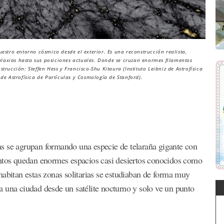
stro entorno cósmico desde el exterior. Es una reconstrucción realista,
alaxias hasta sus posiciones actuales. Donde se cruzan enormes filamentos
trucción: Steffen Hess y Francisco-Shu Kitaura (Instituto Leibniz de Astrofísica
 de Astrofísica de Partículas y Cosmología de Stanford).
s se agrupan formando una especie de telaraña gigante con
entos quedan enormes espacios casi desiertos conocidos como
habitan estas zonas solitarias se estudiaban de forma muy
 una ciudad desde un satélite nocturno y solo ve un punto