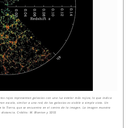
tos rojos representan galaxias con una luz estelar más rojiza, lo que indica
n escala, similar a una red, de las galaxias es visible a simple vista. Un
la Tierra, que se encuentra en el centro de la imagen. La imagen muestra
distancia. Crédito: M. Blanton y SDSS