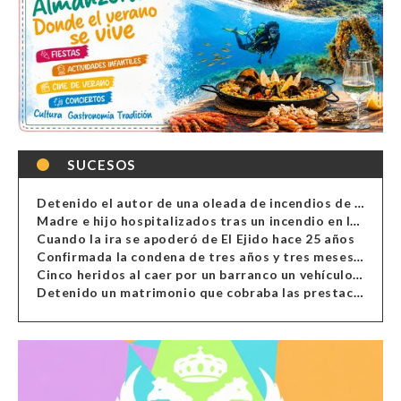
SUCESOS
Detenido el autor de una oleada de incendios de contenedores en Almería
Madre e hijo hospitalizados tras un incendio en la cocina de una vivienda en Almería
Cuando la ira se apoderó de El Ejido hace 25 años
Confirmada la condena de tres años y tres meses al hombre de Antas acusado de xenofobia
Cinco heridos al caer por un barranco un vehículo en Alcolea
Detenido un matrimonio que cobraba las prestaciones de ilegales en Almería, Granada, Málaga, Huelva y Murcia