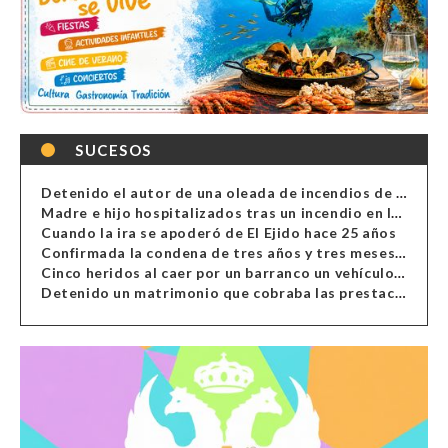
SUCESOS
Detenido el autor de una oleada de incendios de contenedores en Almería
Madre e hijo hospitalizados tras un incendio en la cocina de una vivienda en Almería
Cuando la ira se apoderó de El Ejido hace 25 años
Confirmada la condena de tres años y tres meses al hombre de Antas acusado de xenofobia
Cinco heridos al caer por un barranco un vehículo en Alcolea
Detenido un matrimonio que cobraba las prestaciones de ilegales en Almería, Granada, Málaga, Huelva y Murcia