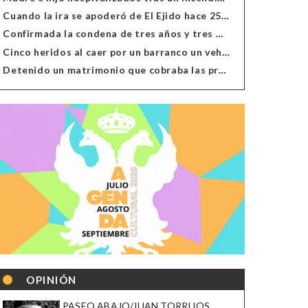
Cuando la ira se apoderó de El Ejido hace 25 años
Confirmada la condena de tres años y tres meses al hombre de Antas acusado de xenofobia
Cinco heridos al caer por un barranco un vehículo en Alcolea
Detenido un matrimonio que cobraba las prestaciones de ilegales en Almería, Granada, Málaga, Huelva y Murcia
OPINIÓN
PASEO ABAJO/JUAN TORRIJOS