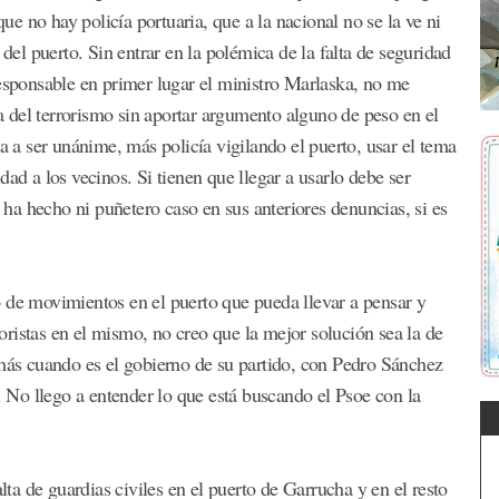
que no hay policía portuaria, que a la nacional no se la ve ni
 del puerto. Sin entrar en la polémica de la falta de seguridad
responsable en primer lugar el ministro Marlaska, no me
ia del terrorismo sin aportar argumento alguno de peso en el
va a ser unánime, más policía vigilando el puerto, usar el tema
ad a los vecinos. Si tienen que llegar a usarlo debe ser
s ha hecho ni puñetero caso en sus anteriores denuncias, si es
 de movimientos en el puerto que pueda llevar a pensar y
ristas en el mismo, no creo que la mejor solución sea la de
 más cuando es el gobierno de su partido, con Pedro Sánchez
s. No llego a entender lo que está buscando el Psoe con la
alta de guardias civiles en el puerto de Garrucha y en el resto