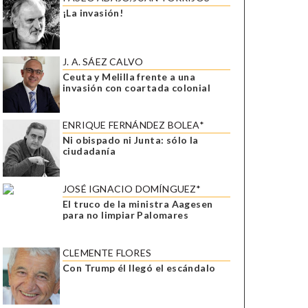
¡La invasión!
J. A. SÁEZ CALVO
Ceuta y Melilla frente a una
invasión con coartada colonial
ENRIQUE FERNÁNDEZ BOLEA*
Ni obispado ni Junta: sólo la
ciudadanía
JOSÉ IGNACIO DOMÍNGUEZ*
El truco de la ministra Aagesen
para no limpiar Palomares
CLEMENTE FLORES
Con Trump él llegó el escándalo