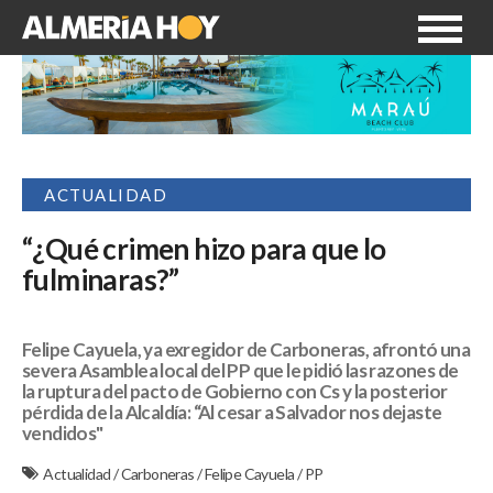
ACTUALIDAD
“¿Qué crimen hizo para que lo
fulminaras?”
Felipe Cayuela, ya exregidor de Carboneras, afrontó una
severa Asamblea local del PP que le pidió las razones de
la ruptura del pacto de Gobierno con Cs y la posterior
pérdida de la Alcaldía: “Al cesar a Salvador nos dejaste
vendidos"
Actualidad
/
Carboneras
/
Felipe Cayuela
/
PP