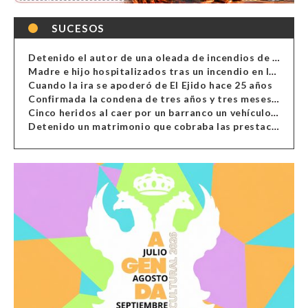
SUCESOS
Detenido el autor de una oleada de incendios de contenedores en Almería
Madre e hijo hospitalizados tras un incendio en la cocina de una vivienda en Almería
Cuando la ira se apoderó de El Ejido hace 25 años
Confirmada la condena de tres años y tres meses al hombre de Antas acusado de xenofobia
Cinco heridos al caer por un barranco un vehículo en Alcolea
Detenido un matrimonio que cobraba las prestaciones de ilegales en Almería, Granada, Málaga, Huelva y Murcia