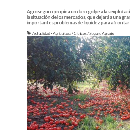
Agroseguro propina un duro golpe a las explotac
la situación de los mercados, que dejará a una gr
importantes problemas de liquidez para afrontar l
Actualidad
/
Agricultura
/
Cítricos
/
Seguro Agrario