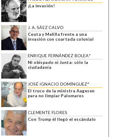
¡La invasión!
J. A. SÁEZ CALVO
Ceuta y Melilla frente a una
invasión con coartada colonial
ENRIQUE FERNÁNDEZ BOLEA*
Ni obispado ni Junta: sólo la
ciudadanía
JOSÉ IGNACIO DOMÍNGUEZ*
El truco de la ministra Aagesen
para no limpiar Palomares
CLEMENTE FLORES
Con Trump él llegó el escándalo