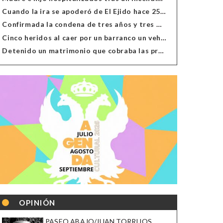
Cuando la ira se apoderó de El Ejido hace 25 años
Confirmada la condena de tres años y tres meses al hombre de Antas acusado de xenofobia
Cinco heridos al caer por un barranco un vehículo en Alcolea
Detenido un matrimonio que cobraba las prestaciones de ilegales en Almería, Granada, Málaga, Huelva y Murcia
OPINIÓN
PASEO ABAJO/JUAN TORRIJOS