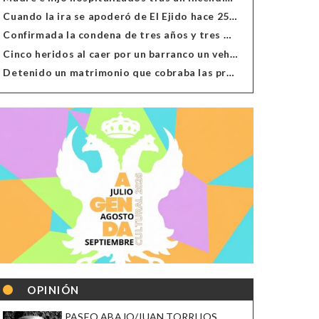
Cuando la ira se apoderó de El Ejido hace 25 años
Confirmada la condena de tres años y tres meses al hombre de Antas acusado de xenofobia
Cinco heridos al caer por un barranco un vehículo en Alcolea
Detenido un matrimonio que cobraba las prestaciones de ilegales en Almería, Granada, Málaga, Huelva y Murcia
OPINIÓN
PASEO ABAJO/JUAN TORRIJOS