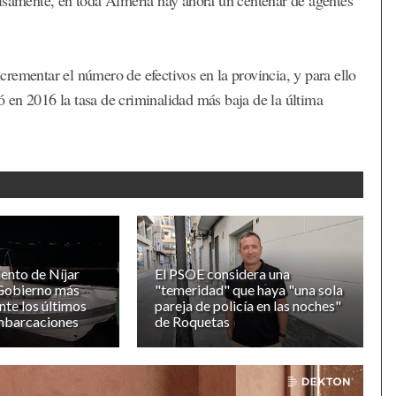
rementar el número de efectivos en la provincia, y para ello
ró en 2016 la tasa de criminalidad más baja de la última
ento de Níjar
El PSOE considera una
 Gobierno más
"temeridad" que haya "una sola
nte los últimos
pareja de policía en las noches"
mbarcaciones
de Roquetas