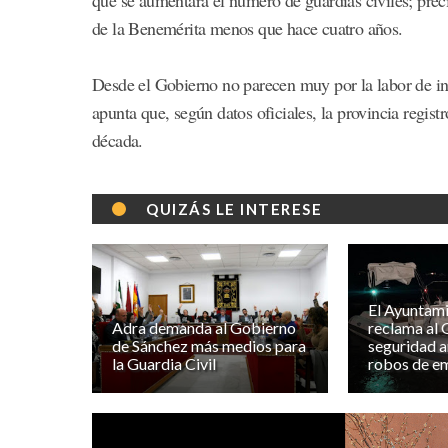
de la Benemérita menos que hace cuatro años.
Desde el Gobierno no parecen muy por la labor de inc
apunta que, según datos oficiales, la provincia regist
década.
QUIZÁS LE INTERESE
El Ayuntami
Adra demanda al Gobierno
reclama al
de Sánchez más medios para
seguridad a
la Guardia Civil
robos de e