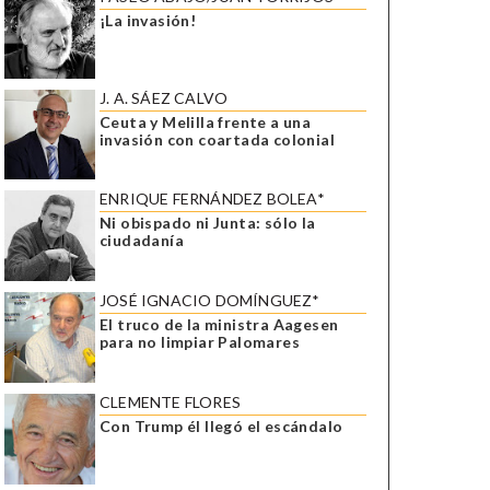
¡La invasión!
J. A. SÁEZ CALVO
Ceuta y Melilla frente a una
invasión con coartada colonial
ENRIQUE FERNÁNDEZ BOLEA*
Ni obispado ni Junta: sólo la
ciudadanía
JOSÉ IGNACIO DOMÍNGUEZ*
El truco de la ministra Aagesen
para no limpiar Palomares
CLEMENTE FLORES
Con Trump él llegó el escándalo