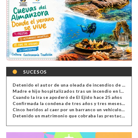
SUCESOS
Detenido el autor de una oleada de incendios de contenedores en Almería
Madre e hijo hospitalizados tras un incendio en la cocina de una vivienda en Almería
Cuando la ira se apoderó de El Ejido hace 25 años
Confirmada la condena de tres años y tres meses al hombre de Antas acusado de xenofobia
Cinco heridos al caer por un barranco un vehículo en Alcolea
Detenido un matrimonio que cobraba las prestaciones de ilegales en Almería, Granada, Málaga, Huelva y Murcia