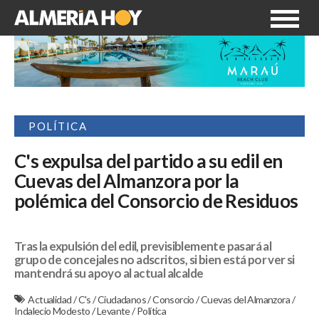
POLÍTICA
C's expulsa del partido a su edil en
Cuevas del Almanzora por la
polémica del Consorcio de Residuos
Tras la expulsión del edil, previsiblemente pasará al
grupo de concejales no adscritos, si bien está por ver si
mantendrá su apoyo al actual alcalde
Actualidad
/
C's
/
Ciudadanos
/
Consorcio
/
Cuevas del Almanzora
/
Indalecio Modesto
/
Levante
/
Política