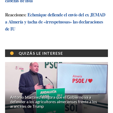
cabezas de lista
Reacciones:
Echenique defiende el envío del ex JEMAD
a Almería y tacha de «irrespetuosas» las declaraciones
de IU
QUIZÁS LE INTERESE
Antonio Martínez asegura que el Gobierno va a
defender a los agricultores almerienses frente a los
aranceles de Trump