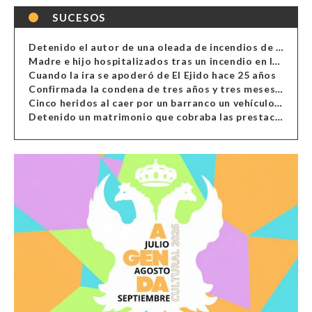
SUCESOS
Detenido el autor de una oleada de incendios de contenedores en Almería
Madre e hijo hospitalizados tras un incendio en la cocina de una vivienda en Almería
Cuando la ira se apoderó de El Ejido hace 25 años
Confirmada la condena de tres años y tres meses al hombre de Antas acusado de xenofobia
Cinco heridos al caer por un barranco un vehículo en Alcolea
Detenido un matrimonio que cobraba las prestaciones de ilegales en Almería, Granada, Málaga, Huelva y Murcia