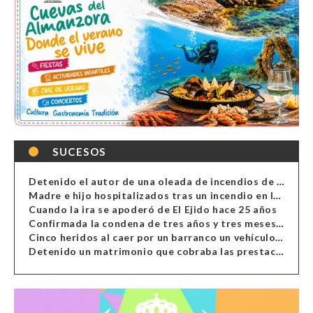
SUCESOS
Detenido el autor de una oleada de incendios de contenedores en Almería
Madre e hijo hospitalizados tras un incendio en la cocina de una vivienda en Almería
Cuando la ira se apoderó de El Ejido hace 25 años
Confirmada la condena de tres años y tres meses al hombre de Antas acusado de xenofobia
Cinco heridos al caer por un barranco un vehículo en Alcolea
Detenido un matrimonio que cobraba las prestaciones de ilegales en Almería, Granada, Málaga, Huelva y Murcia