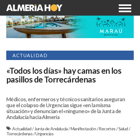
ACTUALIDAD
«Todos los días» hay camas en los
pasillos de Torrecárdenas
Médicos, enfermeros y técnicos sanitarios aseguran
que el colapso de Urgencias sigue «en la misma
situación» y denuncian el «ninguneo» de la Junta de
Andalucía hacia Almería
Actualidad
/
Junta de Andalucía
/
Manifestación
/
Recortes
/
Salud
/
Torrecárdenas
/
Urgencias