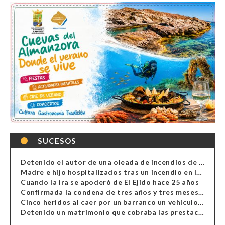
SUCESOS
Detenido el autor de una oleada de incendios de contenedores en Almería
Madre e hijo hospitalizados tras un incendio en la cocina de una vivienda en Almería
Cuando la ira se apoderó de El Ejido hace 25 años
Confirmada la condena de tres años y tres meses al hombre de Antas acusado de xenofobia
Cinco heridos al caer por un barranco un vehículo en Alcolea
Detenido un matrimonio que cobraba las prestaciones de ilegales en Almería, Granada, Málaga, Huelva y Murcia