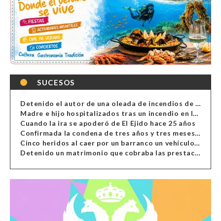
SUCESOS
Detenido el autor de una oleada de incendios de contenedores en Almería
Madre e hijo hospitalizados tras un incendio en la cocina de una vivienda en Almería
Cuando la ira se apoderó de El Ejido hace 25 años
Confirmada la condena de tres años y tres meses al hombre de Antas acusado de xenofobia
Cinco heridos al caer por un barranco un vehículo en Alcolea
Detenido un matrimonio que cobraba las prestaciones de ilegales en Almería, Granada, Málaga, Huelva y Murcia