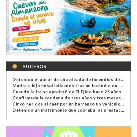
SUCESOS
Detenido el autor de una oleada de incendios de contenedores en Almería
Madre e hijo hospitalizados tras un incendio en la cocina de una vivienda en Almería
Cuando la ira se apoderó de El Ejido hace 25 años
Confirmada la condena de tres años y tres meses al hombre de Antas acusado de xenofobia
Cinco heridos al caer por un barranco un vehículo en Alcolea
Detenido un matrimonio que cobraba las prestaciones de ilegales en Almería, Granada, Málaga, Huelva y Murcia