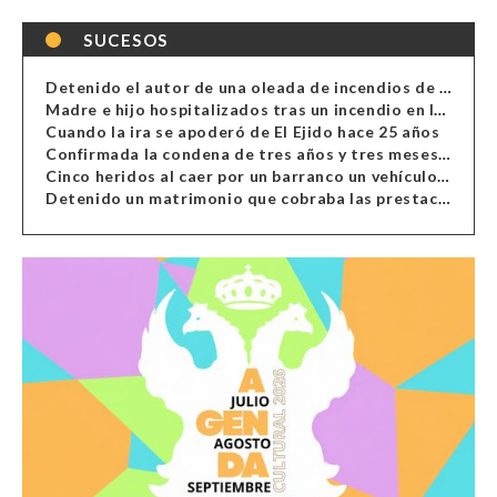
SUCESOS
Detenido el autor de una oleada de incendios de contenedores en Almería
Madre e hijo hospitalizados tras un incendio en la cocina de una vivienda en Almería
Cuando la ira se apoderó de El Ejido hace 25 años
Confirmada la condena de tres años y tres meses al hombre de Antas acusado de xenofobia
Cinco heridos al caer por un barranco un vehículo en Alcolea
Detenido un matrimonio que cobraba las prestaciones de ilegales en Almería, Granada, Málaga, Huelva y Murcia