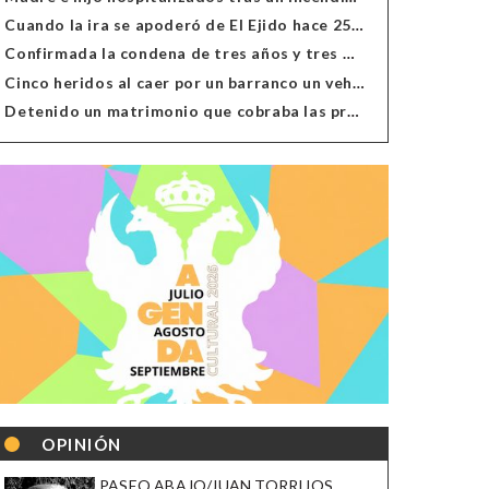
Cuando la ira se apoderó de El Ejido hace 25 años
Confirmada la condena de tres años y tres meses al hombre de Antas acusado de xenofobia
Cinco heridos al caer por un barranco un vehículo en Alcolea
Detenido un matrimonio que cobraba las prestaciones de ilegales en Almería, Granada, Málaga, Huelva y Murcia
OPINIÓN
PASEO ABAJO/JUAN TORRIJOS