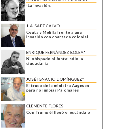
¡La invasión!
J. A. SÁEZ CALVO
Ceuta y Melilla frente a una
invasión con coartada colonial
ENRIQUE FERNÁNDEZ BOLEA*
Ni obispado ni Junta: sólo la
ciudadanía
JOSÉ IGNACIO DOMÍNGUEZ*
El truco de la ministra Aagesen
para no limpiar Palomares
CLEMENTE FLORES
Con Trump él llegó el escándalo