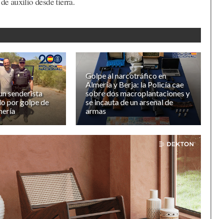
de auxilio desde tierra.
Golpe al narcotráfico en
Almería y Berja: la Policía cae
un senderista
sobre dos macroplantaciones y
o por golpe de
se incauta de un arsenal de
mería
armas