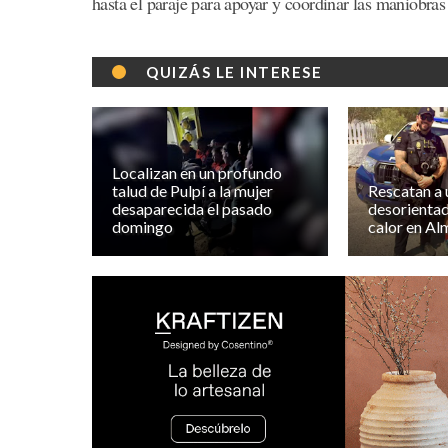
hasta el paraje para apoyar y coordinar las maniobras 
QUIZÁS LE INTERESE
Localizan en un profundo
talud de Pulpí a la mujer
Rescatan a 
desaparecida el pasado
desorientad
domingo
calor en Al