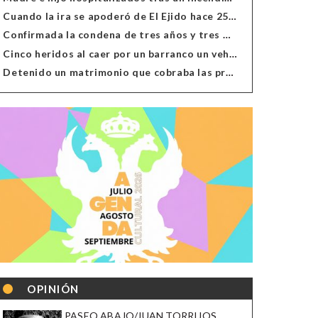
Cuando la ira se apoderó de El Ejido hace 25 años
Confirmada la condena de tres años y tres meses al hombre de Antas acusado de xenofobia
Cinco heridos al caer por un barranco un vehículo en Alcolea
Detenido un matrimonio que cobraba las prestaciones de ilegales en Almería, Granada, Málaga, Huelva y Murcia
OPINIÓN
PASEO ABAJO/JUAN TORRIJOS