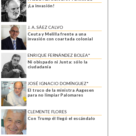
¡La invasión!
J. A. SÁEZ CALVO
Ceuta y Melilla frente a una
invasión con coartada colonial
ENRIQUE FERNÁNDEZ BOLEA*
Ni obispado ni Junta: sólo la
ciudadanía
JOSÉ IGNACIO DOMÍNGUEZ*
El truco de la ministra Aagesen
para no limpiar Palomares
CLEMENTE FLORES
Con Trump él llegó el escándalo