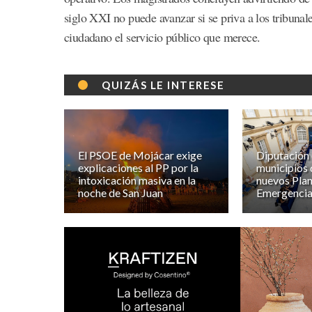
siglo XXI no puede avanzar si se priva a los tribunale
ciudadano el servicio público que merece.
QUIZÁS LE INTERESE
El PSOE de Mojácar exige
Diputación 
explicaciones al PP por la
municipios 
intoxicación masiva en la
nuevos Plan
noche de San Juan
Emergencia