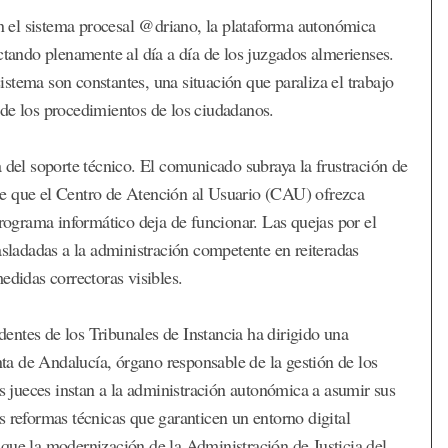
en el sistema procesal @driano, la plataforma autonómica
ctando plenamente al día a día de los juzgados almerienses.
sistema son constantes, una situación que paraliza el trabajo
ón de los procedimientos de los ciudadanos.
 del soporte técnico. El comunicado subraya la frustración de
d de que el Centro de Atención al Usuario (CAU) ofrezca
programa informático deja de funcionar. Las quejas por el
asladadas a la administración competente en reiteradas
edidas correctoras visibles.
identes de los Tribunales de Instancia ha dirigido una
unta de Andalucía, órgano responsable de la gestión de los
os jueces instan a la administración autonómica a asumir sus
s reformas técnicas que garanticen un entorno digital
que la modernización de la Administración de Justicia del