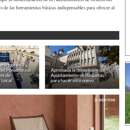
s de las herramientas básicas indispensables para ofrecer al
entrega a 49
del Poniente sus
Aprobada la demolición del
es de
Ayuntamiento de Roquetas
 Local
para hacer otro nuevo