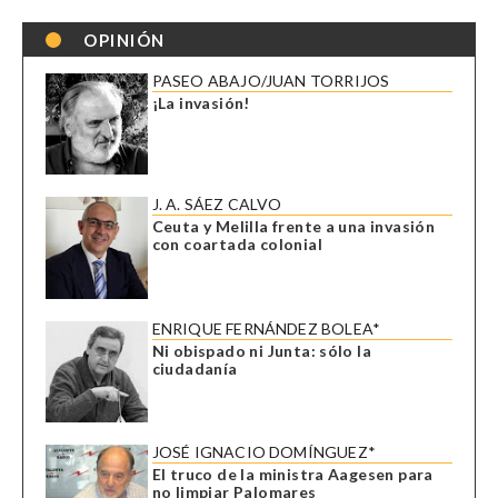
OPINIÓN
PASEO ABAJO/JUAN TORRIJOS
¡La invasión!
J. A. SÁEZ CALVO
Ceuta y Melilla frente a una invasión
con coartada colonial
ENRIQUE FERNÁNDEZ BOLEA*
Ni obispado ni Junta: sólo la
ciudadanía
JOSÉ IGNACIO DOMÍNGUEZ*
El truco de la ministra Aagesen para
no limpiar Palomares