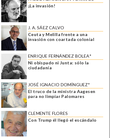
¡La invasión!
J. A. SÁEZ CALVO
Ceuta y Melilla frente a una
invasión con coartada colonial
ENRIQUE FERNÁNDEZ BOLEA*
Ni obispado ni Junta: sólo la
ciudadanía
JOSÉ IGNACIO DOMÍNGUEZ*
El truco de la ministra Aagesen
para no limpiar Palomares
CLEMENTE FLORES
Con Trump él llegó el escándalo