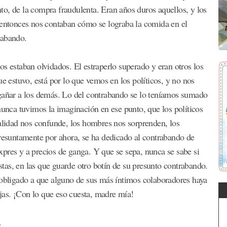
ento, de la compra fraudulenta. Eran años duros aquellos, y los
 entonces nos contaban cómo se lograba la comida en el
rabando.
s estaban olvidados. El estraperlo superado y eran otros los
ue estuvo, está por lo que vemos en los políticos, y no nos
ñar a los demás. Lo del contrabando se lo teníamos sumado
nunca tuvimos la imaginación en ese punto, que los políticos
ealidad nos confunde, los hombres nos sorprenden, los
presuntamente por ahora, se ha dedicado al contrabando de
-Expres y a precios de ganga. Y que se sepa, nunca se sabe si
estas, en las que guarde otro botín de su presunto contrabando.
 obligado a que alguno de sus más íntimos colaboradores haya
ijas. ¡Con lo que eso cuesta, madre mía!
.