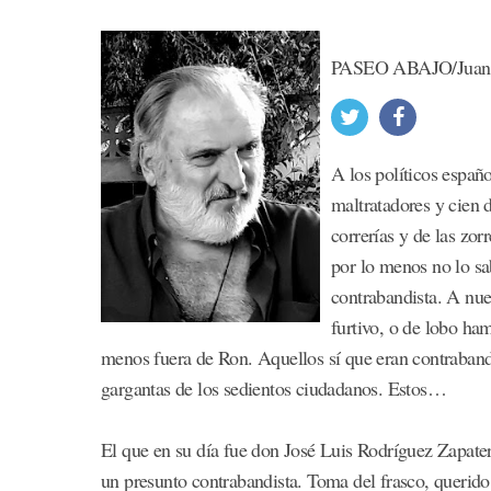
PASEO ABAJO/Juan T
A los políticos españo
maltratadores y cien 
correrías y de las zor
por lo menos no lo sa
contrabandista. A nue
furtivo, o de lobo ham
menos fuera de Ron. Aquellos sí que eran contrabandis
gargantas de los sedientos ciudadanos. Estos…
El que en su día fue don José Luis Rodríguez Zapater
un presunto contrabandista. Toma del frasco, querido.