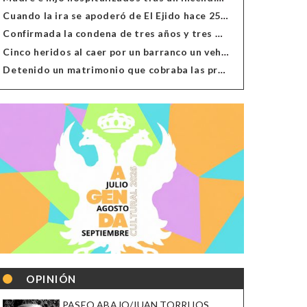
Cuando la ira se apoderó de El Ejido hace 25 años
Confirmada la condena de tres años y tres meses al hombre de Antas acusado de xenofobia
Cinco heridos al caer por un barranco un vehículo en Alcolea
Detenido un matrimonio que cobraba las prestaciones de ilegales en Almería, Granada, Málaga, Huelva y Murcia
OPINIÓN
PASEO ABAJO/JUAN TORRIJOS