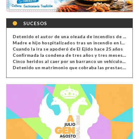
SUCESOS
Detenido el autor de una oleada de incendios de contenedores en Almería
Madre e hijo hospitalizados tras un incendio en la cocina de una vivienda en Almería
Cuando la ira se apoderó de El Ejido hace 25 años
Confirmada la condena de tres años y tres meses al hombre de Antas acusado de xenofobia
Cinco heridos al caer por un barranco un vehículo en Alcolea
Detenido un matrimonio que cobraba las prestaciones de ilegales en Almería, Granada, Málaga, Huelva y Murcia