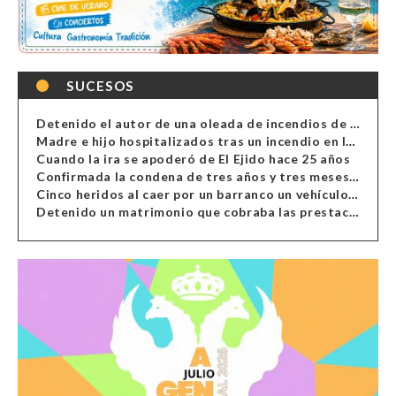
SUCESOS
Detenido el autor de una oleada de incendios de contenedores en Almería
Madre e hijo hospitalizados tras un incendio en la cocina de una vivienda en Almería
Cuando la ira se apoderó de El Ejido hace 25 años
Confirmada la condena de tres años y tres meses al hombre de Antas acusado de xenofobia
Cinco heridos al caer por un barranco un vehículo en Alcolea
Detenido un matrimonio que cobraba las prestaciones de ilegales en Almería, Granada, Málaga, Huelva y Murcia