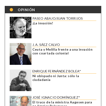
OPINIÓN
PASEO ABAJO/JUAN TORRIJOS
¡La invasión!
J. A. SÁEZ CALVO
Ceuta y Melilla frente a una invasión
con coartada colonial
ENRIQUE FERNÁNDEZ BOLEA*
Ni obispado ni Junta: sólo la
ciudadanía
JOSÉ IGNACIO DOMÍNGUEZ*
El truco de la ministra Aagesen para
no limpiar Palomares