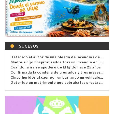
SUCESOS
Detenido el autor de una oleada de incendios de contenedores en Almería
Madre e hijo hospitalizados tras un incendio en la cocina de una vivienda en Almería
Cuando la ira se apoderó de El Ejido hace 25 años
Confirmada la condena de tres años y tres meses al hombre de Antas acusado de xenofobia
Cinco heridos al caer por un barranco un vehículo en Alcolea
Detenido un matrimonio que cobraba las prestaciones de ilegales en Almería, Granada, Málaga, Huelva y Murcia