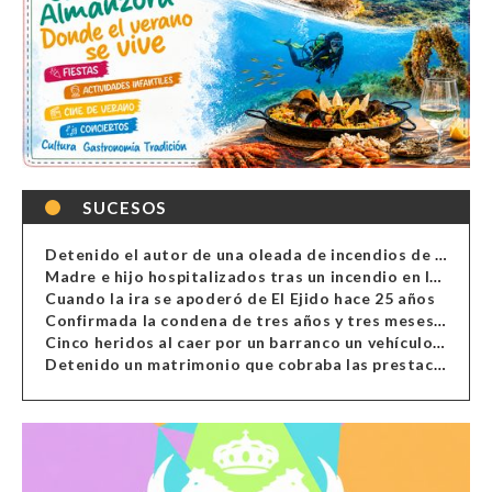
SUCESOS
Detenido el autor de una oleada de incendios de contenedores en Almería
Madre e hijo hospitalizados tras un incendio en la cocina de una vivienda en Almería
Cuando la ira se apoderó de El Ejido hace 25 años
Confirmada la condena de tres años y tres meses al hombre de Antas acusado de xenofobia
Cinco heridos al caer por un barranco un vehículo en Alcolea
Detenido un matrimonio que cobraba las prestaciones de ilegales en Almería, Granada, Málaga, Huelva y Murcia