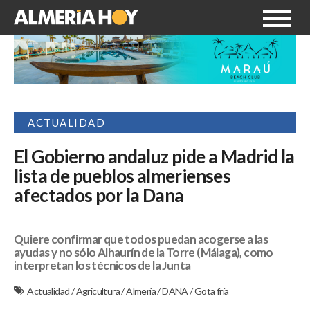
ACTUALIDAD
El Gobierno andaluz pide a Madrid la
lista de pueblos almerienses
afectados por la Dana
Quiere confirmar que todos puedan acogerse a las
ayudas y no sólo Alhaurín de la Torre (Málaga), como
interpretan los técnicos de la Junta
Actualidad
/
Agricultura
/
Almería
/
DANA
/
Gota fría