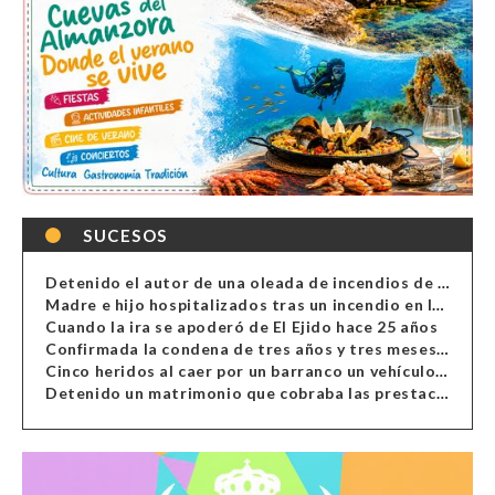
SUCESOS
Detenido el autor de una oleada de incendios de contenedores en Almería
Madre e hijo hospitalizados tras un incendio en la cocina de una vivienda en Almería
Cuando la ira se apoderó de El Ejido hace 25 años
Confirmada la condena de tres años y tres meses al hombre de Antas acusado de xenofobia
Cinco heridos al caer por un barranco un vehículo en Alcolea
Detenido un matrimonio que cobraba las prestaciones de ilegales en Almería, Granada, Málaga, Huelva y Murcia