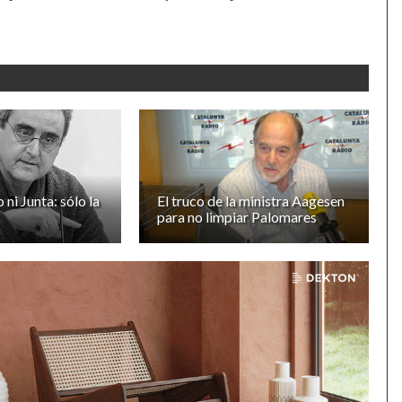
ni Junta: sólo la
El truco de la ministra Aagesen
para no limpiar Palomares