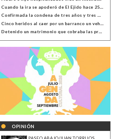
Cuando la ira se apoderó de El Ejido hace 25 años
Confirmada la condena de tres años y tres meses al hombre de Antas acusado de xenofobia
Cinco heridos al caer por un barranco un vehículo en Alcolea
Detenido un matrimonio que cobraba las prestaciones de ilegales en Almería, Granada, Málaga, Huelva y Murcia
OPINIÓN
PASEO ABAJO/JUAN TORRIJOS