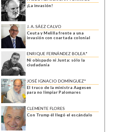
¡La invasión!
J. A. SÁEZ CALVO
Ceuta y Melilla frente a una
invasión con coartada colonial
ENRIQUE FERNÁNDEZ BOLEA*
Ni obispado ni Junta: sólo la
ciudadanía
JOSÉ IGNACIO DOMÍNGUEZ*
El truco de la ministra Aagesen
para no limpiar Palomares
CLEMENTE FLORES
Con Trump él llegó el escándalo