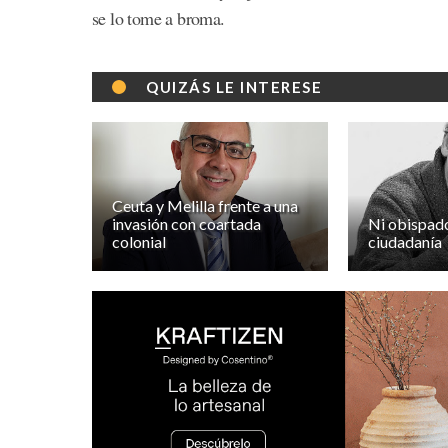
se lo tome a broma.
QUIZÁS LE INTERESE
Ceuta y Melilla frente a una
invasión con coartada
Ni obispado 
colonial
ciudadanía