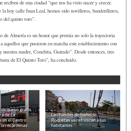
 reciben de una ciudad “que nos ha visto nacer y crecer.
la hoy calle Juan Leal, hemos sido novilleros, banderilleros,
 del quinto toro”.
to de Almería es un honor que premia no solo la trayectoria
o a aquellos que pusieron en marcha este establecimiento con
, y nuestra madre, Conchita, Guirado”. Desde entonces, tres
barra de El Quinto Toro”, ha concluido.
 de queso gratis
ra de La
Las fuentes de baño de
 en el Centro
Roquetas ya refrescan a sus
Torrecárdenas
habitantes