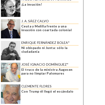
¡La invasión!
J. A. SÁEZ CALVO
Ceuta y Melilla frente a una
invasión con coartada colonial
ENRIQUE FERNÁNDEZ BOLEA*
Ni obispado ni Junta: sólo la
ciudadanía
JOSÉ IGNACIO DOMÍNGUEZ*
El truco de la ministra Aagesen
para no limpiar Palomares
CLEMENTE FLORES
Con Trump él llegó el escándalo