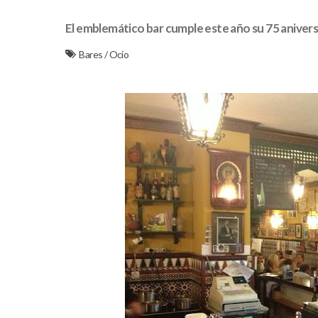
El emblemático bar cumple este año su 75 anivers
Bares
/
Ocio