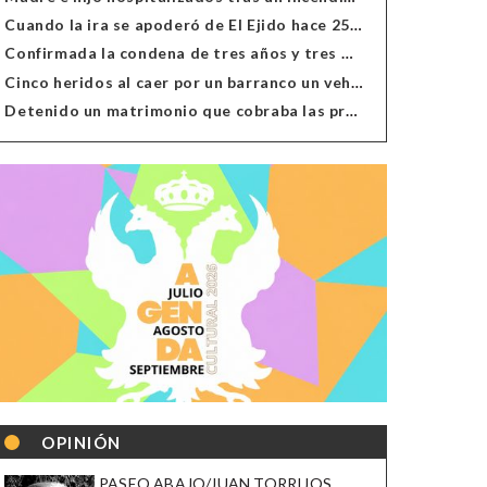
Cuando la ira se apoderó de El Ejido hace 25 años
Confirmada la condena de tres años y tres meses al hombre de Antas acusado de xenofobia
Cinco heridos al caer por un barranco un vehículo en Alcolea
Detenido un matrimonio que cobraba las prestaciones de ilegales en Almería, Granada, Málaga, Huelva y Murcia
OPINIÓN
PASEO ABAJO/JUAN TORRIJOS