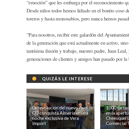
“emoción” que les embarga por el reconocimiento que
Desde niños todos hemos lidiado en el bonito coso de 
toreros y hasta monosabios, pero nunca hemos pasado
“Para nosotros, recibir este galardón del Ayuntamien
de la generación que está actualmente en activo, sin
tantísima ilusión y trabajo, nuestro padre, Juan Leal
generaciones de clientes y amigos han pasado por la 
QUIZÁS LE INTERESE
La revolución del nuevo Audi
1000 tartas
Q3 conquista Almería en una
en la apertu
noche exclusiva de Vera
Cheesquería
Import
Comercial 