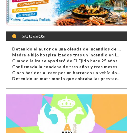
SUCESOS
Detenido el autor de una oleada de incendios de contenedores en Almería
Madre e hijo hospitalizados tras un incendio en la cocina de una vivienda en Almería
Cuando la ira se apoderó de El Ejido hace 25 años
Confirmada la condena de tres años y tres meses al hombre de Antas acusado de xenofobia
Cinco heridos al caer por un barranco un vehículo en Alcolea
Detenido un matrimonio que cobraba las prestaciones de ilegales en Almería, Granada, Málaga, Huelva y Murcia