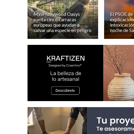
MiniHollywood Oasys
El PSOE de
suelta cinco carracas
explicacione
europeas que ayudan a
intoxicació
salvar una especie en peligro
noche de Sa