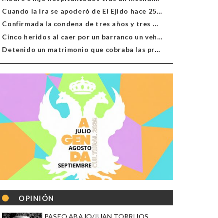
Cuando la ira se apoderó de El Ejido hace 25 años
Confirmada la condena de tres años y tres meses al hombre de Antas acusado de xenofobia
Cinco heridos al caer por un barranco un vehículo en Alcolea
Detenido un matrimonio que cobraba las prestaciones de ilegales en Almería, Granada, Málaga, Huelva y Murcia
OPINIÓN
PASEO ABAJO/JUAN TORRIJOS