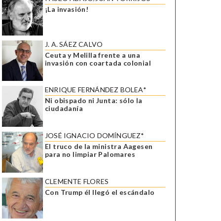
¡La invasión!
J. A. SÁEZ CALVO
Ceuta y Melilla frente a una
invasión con coartada colonial
ENRIQUE FERNÁNDEZ BOLEA*
Ni obispado ni Junta: sólo la
ciudadanía
JOSÉ IGNACIO DOMÍNGUEZ*
El truco de la ministra Aagesen
para no limpiar Palomares
CLEMENTE FLORES
Con Trump él llegó el escándalo