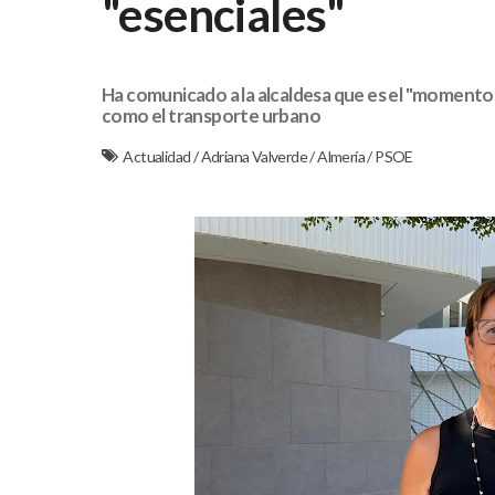
"esenciales"
Ha comunicado a la alcaldesa que es el "momento id
como el transporte urbano
Actualidad
/
Adriana Valverde
/
Almería
/
PSOE