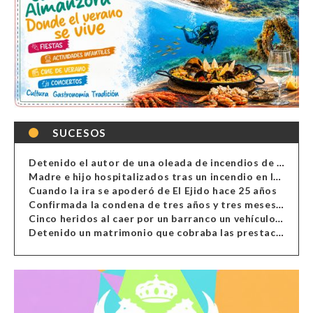
SUCESOS
Detenido el autor de una oleada de incendios de contenedores en Almería
Madre e hijo hospitalizados tras un incendio en la cocina de una vivienda en Almería
Cuando la ira se apoderó de El Ejido hace 25 años
Confirmada la condena de tres años y tres meses al hombre de Antas acusado de xenofobia
Cinco heridos al caer por un barranco un vehículo en Alcolea
Detenido un matrimonio que cobraba las prestaciones de ilegales en Almería, Granada, Málaga, Huelva y Murcia