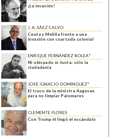
¡La invasión!
J. A. SÁEZ CALVO
Ceuta y Melilla frente a una
invasión con coartada colonial
ENRIQUE FERNÁNDEZ BOLEA*
Ni obispado ni Junta: sólo la
ciudadanía
JOSÉ IGNACIO DOMÍNGUEZ*
El truco de la ministra Aagesen
para no limpiar Palomares
CLEMENTE FLORES
Con Trump él llegó el escándalo