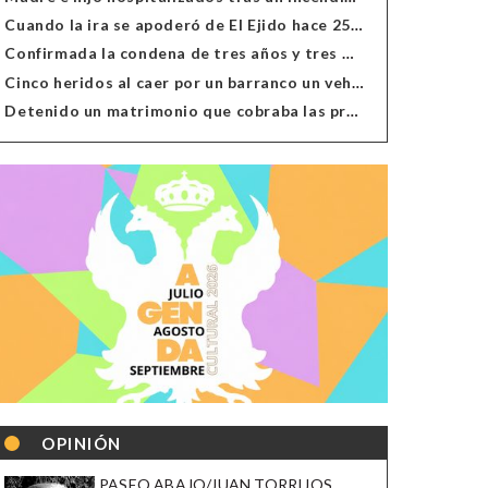
Cuando la ira se apoderó de El Ejido hace 25 años
Confirmada la condena de tres años y tres meses al hombre de Antas acusado de xenofobia
Cinco heridos al caer por un barranco un vehículo en Alcolea
Detenido un matrimonio que cobraba las prestaciones de ilegales en Almería, Granada, Málaga, Huelva y Murcia
OPINIÓN
PASEO ABAJO/JUAN TORRIJOS