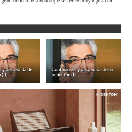
gran cantidad de súbditos que se sienten muy a gusto en
s y despedida de
Confesiones y despedida de un
(II)
ochentón (I)