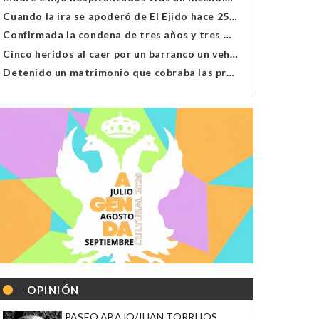
Cuando la ira se apoderó de El Ejido hace 25 años
Confirmada la condena de tres años y tres meses al hombre de Antas acusado de xenofobia
Cinco heridos al caer por un barranco un vehículo en Alcolea
Detenido un matrimonio que cobraba las prestaciones de ilegales en Almería, Granada, Málaga, Huelva y Murcia
OPINIÓN
PASEO ABAJO/JUAN TORRIJOS