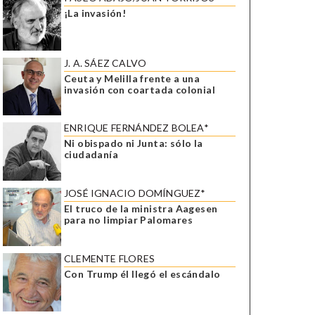
¡La invasión!
J. A. SÁEZ CALVO
Ceuta y Melilla frente a una
invasión con coartada colonial
ENRIQUE FERNÁNDEZ BOLEA*
Ni obispado ni Junta: sólo la
ciudadanía
JOSÉ IGNACIO DOMÍNGUEZ*
El truco de la ministra Aagesen
para no limpiar Palomares
CLEMENTE FLORES
Con Trump él llegó el escándalo