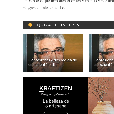
unos pocos que imponen el orden y mando y por una 
plegarse a tales dictados.
QUIZÁS LE INTERESE
Confesiones y despedida de
Confesione
un ochentón (III)
un ochentón 