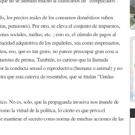
 que no se atenúan mucho al calificarlos de “complicados”.
ado, los precios reales de los consumos domésticos suben
tas, pensiones). Por otro, se eleva el conjunto de impuestos,
nes sociales, multas, etc. ; esto es, el cúmulo de pagos al
apacidad adquisitiva de los españoles, sea como empresarios,
ien, eso, que es tan grave, no parece preocupar gran cosa a
taristas de prensa. También, es curioso que la llamada
 por la conducta sexual o reproductiva (humana o animal) y no
ra que esta caterva de resentidos, que se titulan “Unidas
lico. No es, solo, que la propaganda invasiva nos inunde de
mo la virtud de la política, lo cierto es que priva el
, se mantiene el secreto como norma de muchas acciones de las