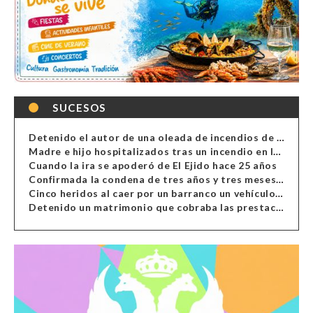
SUCESOS
Detenido el autor de una oleada de incendios de contenedores en Almería
Madre e hijo hospitalizados tras un incendio en la cocina de una vivienda en Almería
Cuando la ira se apoderó de El Ejido hace 25 años
Confirmada la condena de tres años y tres meses al hombre de Antas acusado de xenofobia
Cinco heridos al caer por un barranco un vehículo en Alcolea
Detenido un matrimonio que cobraba las prestaciones de ilegales en Almería, Granada, Málaga, Huelva y Murcia