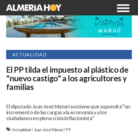
ACTUALIDAD
El PP tilda el impuesto al plástico de
"nuevo castigo" a los agricultores y
familias
El diputado Juan José Matarí sostiene que supondrá “un
incremento de las cargas a la economía y a los
ciudadanos en plena crisis inflacionista”
Actualidad
/
Juan José Matarí
/
PP