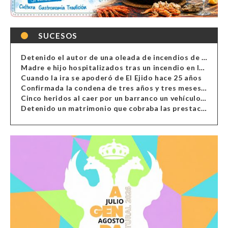
SUCESOS
Detenido el autor de una oleada de incendios de contenedores en Almería
Madre e hijo hospitalizados tras un incendio en la cocina de una vivienda en Almería
Cuando la ira se apoderó de El Ejido hace 25 años
Confirmada la condena de tres años y tres meses al hombre de Antas acusado de xenofobia
Cinco heridos al caer por un barranco un vehículo en Alcolea
Detenido un matrimonio que cobraba las prestaciones de ilegales en Almería, Granada, Málaga, Huelva y Murcia