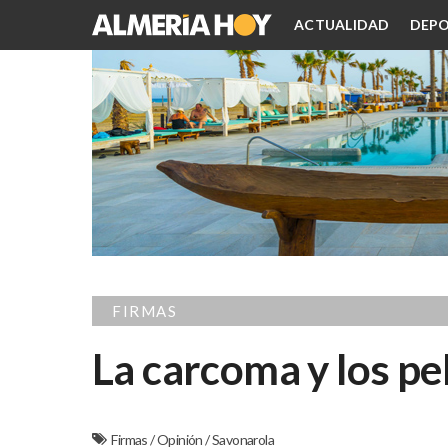
ACTUALIDAD
DEPO
FIRMAS
La carcoma y los pel
Firmas
/
Opinión
/
Savonarola