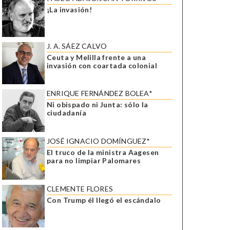
¡La invasión!
J. A. SÁEZ CALVO
Ceuta y Melilla frente a una
invasión con coartada colonial
ENRIQUE FERNÁNDEZ BOLEA*
Ni obispado ni Junta: sólo la
ciudadanía
JOSÉ IGNACIO DOMÍNGUEZ*
El truco de la ministra Aagesen
para no limpiar Palomares
CLEMENTE FLORES
Con Trump él llegó el escándalo