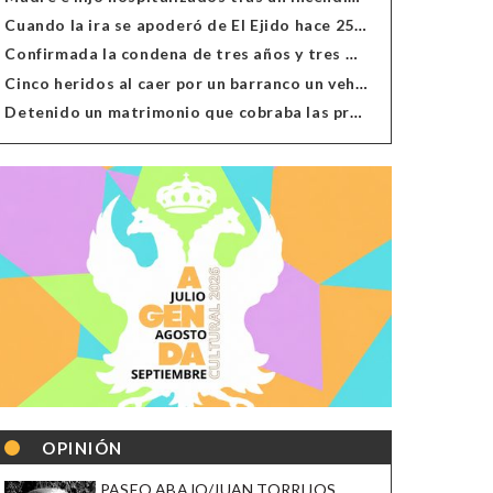
Cuando la ira se apoderó de El Ejido hace 25 años
Confirmada la condena de tres años y tres meses al hombre de Antas acusado de xenofobia
Cinco heridos al caer por un barranco un vehículo en Alcolea
Detenido un matrimonio que cobraba las prestaciones de ilegales en Almería, Granada, Málaga, Huelva y Murcia
OPINIÓN
PASEO ABAJO/JUAN TORRIJOS