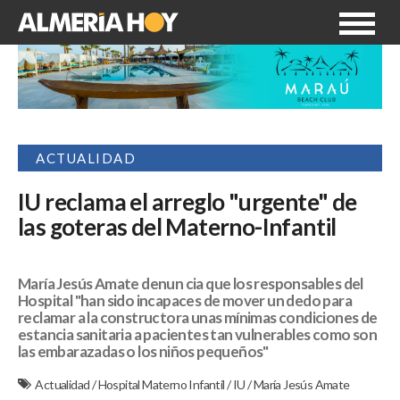
ACTUALIDAD
IU reclama el arreglo "urgente" de
las goteras del Materno-Infantil
María Jesús Amate denun cia que los responsables del
Hospital "han sido incapaces de mover un dedo para
reclamar a la constructora unas mínimas condiciones de
estancia sanitaria a pacientes tan vulnerables como son
las embarazadas o los niños pequeños"
Actualidad
/
Hospital Materno Infantil
/
IU
/
María Jesús Amate