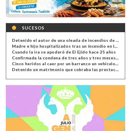
SUCESOS
Detenido el autor de una oleada de incendios de contenedores en Almería
Madre e hijo hospitalizados tras un incendio en la cocina de una vivienda en Almería
Cuando la ira se apoderó de El Ejido hace 25 años
Confirmada la condena de tres años y tres meses al hombre de Antas acusado de xenofobia
Cinco heridos al caer por un barranco un vehículo en Alcolea
Detenido un matrimonio que cobraba las prestaciones de ilegales en Almería, Granada, Málaga, Huelva y Murcia