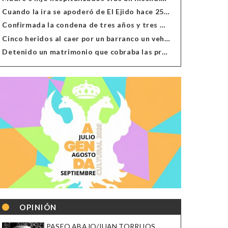
Cuando la ira se apoderó de El Ejido hace 25 años
Confirmada la condena de tres años y tres meses al hombre de Antas acusado de xenofobia
Cinco heridos al caer por un barranco un vehículo en Alcolea
Detenido un matrimonio que cobraba las prestaciones de ilegales en Almería, Granada, Málaga, Huelva y Murcia
OPINIÓN
PASEO ABAJO/JUAN TORRIJOS