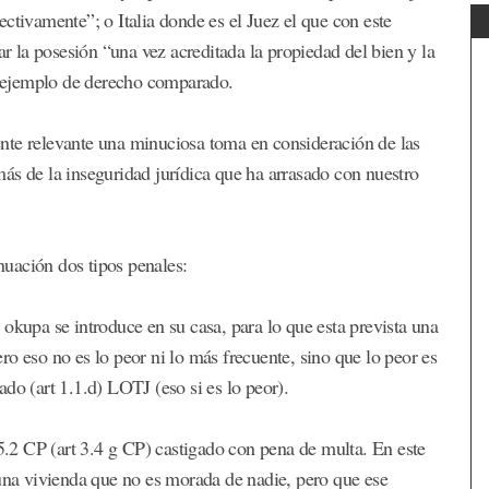
ctivamente”; o Italia donde es el Juez el que con este
ar la posesión “una vez acreditada la propiedad del bien y la
lo ejemplo de derecho comparado.
nte relevante una minuciosa toma en consideración de las
ás de la inseguridad jurídica que ha arrasado con nuestro
inuación dos tipos penales:
okupa se introduce en su casa, para lo que esta prevista una
o eso no es lo peor ni lo más frecuente, sino que lo peor es
do (art 1.1.d) LOTJ (eso si es lo peor).
45.2 CP (art 3.4 g CP) castigado con pena de multa. En este
 una vivienda que no es morada de nadie, pero que ese