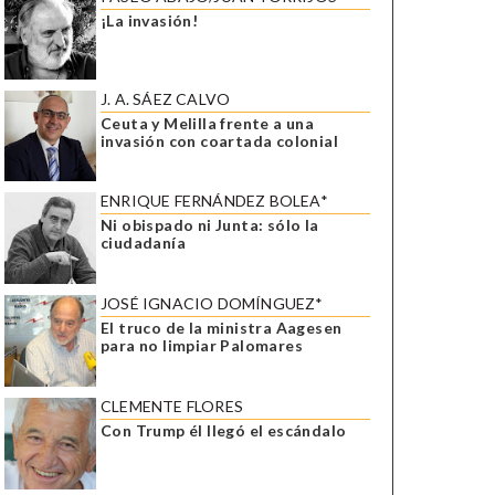
¡La invasión!
J. A. SÁEZ CALVO
Ceuta y Melilla frente a una
invasión con coartada colonial
ENRIQUE FERNÁNDEZ BOLEA*
Ni obispado ni Junta: sólo la
ciudadanía
JOSÉ IGNACIO DOMÍNGUEZ*
El truco de la ministra Aagesen
para no limpiar Palomares
CLEMENTE FLORES
Con Trump él llegó el escándalo