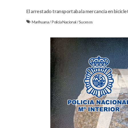
El arrestado transportaba la mercancía en bicicle
Marihuana
/
Policía Nacional
/
Sucesos