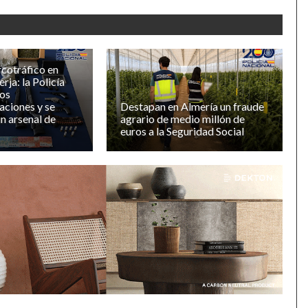
rcotráfico en
rja: la Policía
dos
ciones y se
Destapan en Almería un fraude
un arsenal de
agrario de medio millón de
euros a la Seguridad Social