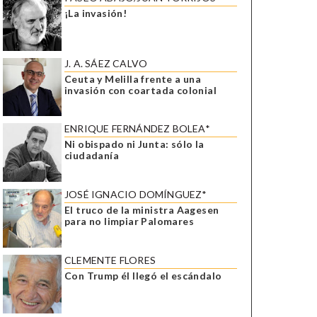
¡La invasión!
J. A. SÁEZ CALVO
Ceuta y Melilla frente a una
invasión con coartada colonial
ENRIQUE FERNÁNDEZ BOLEA*
Ni obispado ni Junta: sólo la
ciudadanía
JOSÉ IGNACIO DOMÍNGUEZ*
El truco de la ministra Aagesen
para no limpiar Palomares
CLEMENTE FLORES
Con Trump él llegó el escándalo