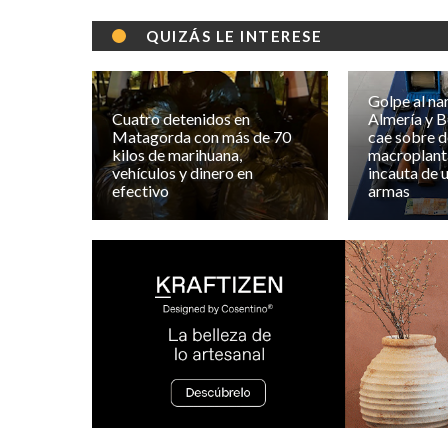
QUIZÁS LE INTERESE
Golpe al na
Cuatro detenidos en
Almería y Be
Matagorda con más de 70
cae sobre 
kilos de marihuana,
macroplanta
vehículos y dinero en
incauta de 
efectivo
armas