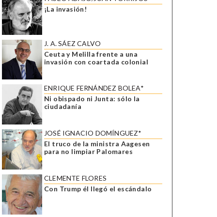
¡La invasión!
J. A. SÁEZ CALVO
Ceuta y Melilla frente a una
invasión con coartada colonial
ENRIQUE FERNÁNDEZ BOLEA*
Ni obispado ni Junta: sólo la
ciudadanía
JOSÉ IGNACIO DOMÍNGUEZ*
El truco de la ministra Aagesen
para no limpiar Palomares
CLEMENTE FLORES
Con Trump él llegó el escándalo