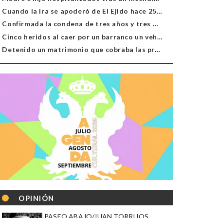
Cuando la ira se apoderó de El Ejido hace 25 años
Confirmada la condena de tres años y tres meses al hombre de Antas acusado de xenofobia
Cinco heridos al caer por un barranco un vehículo en Alcolea
Detenido un matrimonio que cobraba las prestaciones de ilegales en Almería, Granada, Málaga, Huelva y Murcia
OPINIÓN
PASEO ABAJO/JUAN TORRIJOS