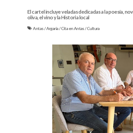
El cartel incluye veladas dedicadas a la poesía, nov
oliva, el vino y la Historia local
Antas
/
Argaria
/
Cita en Antas
/
Cultura