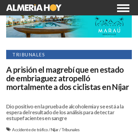
TRIBUNALES
A prisión el magrebí que en estado
de embriaguez atropelló
mortalmente a dos ciclistas en Níjar
Dio positivo en la prueba de alcoholemia y se está a la
espera del resultado de los análisis para detectar
estupefacientes en sangre
Accidente de tráfico
/
Níjar
/
Tribunales