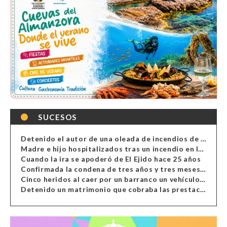
SUCESOS
Detenido el autor de una oleada de incendios de contenedores en Almería
Madre e hijo hospitalizados tras un incendio en la cocina de una vivienda en Almería
Cuando la ira se apoderó de El Ejido hace 25 años
Confirmada la condena de tres años y tres meses al hombre de Antas acusado de xenofobia
Cinco heridos al caer por un barranco un vehículo en Alcolea
Detenido un matrimonio que cobraba las prestaciones de ilegales en Almería, Granada, Málaga, Huelva y Murcia