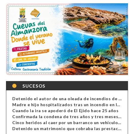
SUCESOS
Detenido el autor de una oleada de incendios de contenedores en Almería
Madre e hijo hospitalizados tras un incendio en la cocina de una vivienda en Almería
Cuando la ira se apoderó de El Ejido hace 25 años
Confirmada la condena de tres años y tres meses al hombre de Antas acusado de xenofobia
Cinco heridos al caer por un barranco un vehículo en Alcolea
Detenido un matrimonio que cobraba las prestaciones de ilegales en Almería, Granada, Málaga, Huelva y Murcia