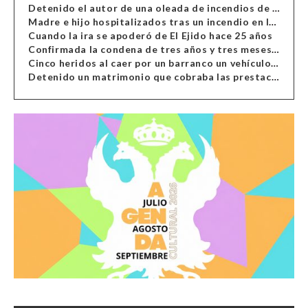
Detenido el autor de una oleada de incendios de contenedores en Almería
Madre e hijo hospitalizados tras un incendio en la cocina de una vivienda en Almería
Cuando la ira se apoderó de El Ejido hace 25 años
Confirmada la condena de tres años y tres meses al hombre de Antas acusado de xenofobia
Cinco heridos al caer por un barranco un vehículo en Alcolea
Detenido un matrimonio que cobraba las prestaciones de ilegales en Almería, Granada, Málaga, Huelva y Murcia