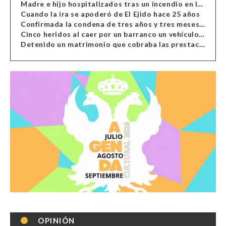
Madre e hijo hospitalizados tras un incendio en la cocina de una vivienda en Almería
Cuando la ira se apoderó de El Ejido hace 25 años
Confirmada la condena de tres años y tres meses al hombre de Antas acusado de xenofobia
Cinco heridos al caer por un barranco un vehículo en Alcolea
Detenido un matrimonio que cobraba las prestaciones de ilegales en Almería, Granada, Málaga, Huelva y Murcia
OPINIÓN