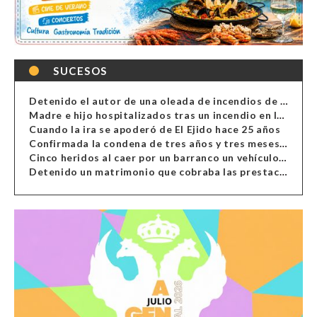
SUCESOS
Detenido el autor de una oleada de incendios de contenedores en Almería
Madre e hijo hospitalizados tras un incendio en la cocina de una vivienda en Almería
Cuando la ira se apoderó de El Ejido hace 25 años
Confirmada la condena de tres años y tres meses al hombre de Antas acusado de xenofobia
Cinco heridos al caer por un barranco un vehículo en Alcolea
Detenido un matrimonio que cobraba las prestaciones de ilegales en Almería, Granada, Málaga, Huelva y Murcia